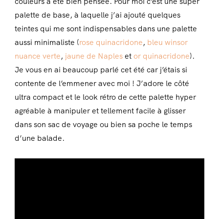
couleurs a été bien pensée. Pour moi c’est une super
palette de base, à laquelle j’ai ajouté quelques
teintes qui me sont indispensables dans une palette
aussi minimaliste (
rose quinacridone
,
bleu winsor
nuance verte
,
jaune de Naples
et
or quinacridone
).
Je vous en ai beaucoup parlé cet été car j’étais si
contente de l’emmener avec moi ! J’adore le côté
ultra compact et le look rétro de cette palette hyper
agréable à manipuler et tellement facile à glisser
dans son sac de voyage ou bien sa poche le temps
d’une balade.