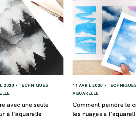
IL 2020
TECHNIQUES
11 AVRIL 2020
TECHNIQUE
ELLE
AQUARELLE
re avec une seule
Comment peindre le ci
ur à l’aquarelle
les nuages à l’aquarell