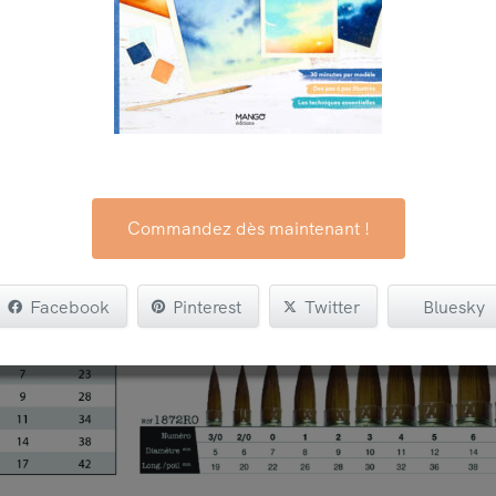
s indiquent la correspondance entre le numéro du pinc
e le diamètre de la touffe.
avez pas l’habitude, les mesures peuvent varier selon l
d’un même type de pinceau. Evidemment, c’est d’auta
git pas de la même forme de pinceau.
Commandez dès maintenant !
Facebook
Pinterest
Twitter
Bluesky