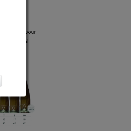
eau et la
es marques pour
nt plus vrai