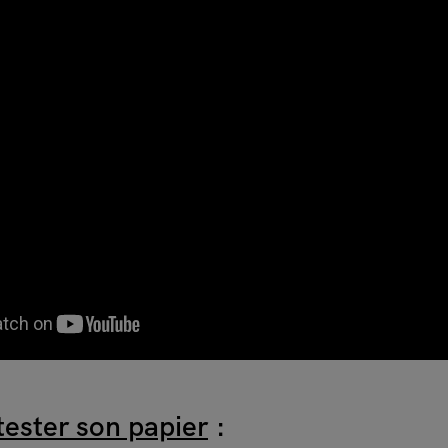
ester son papier
: