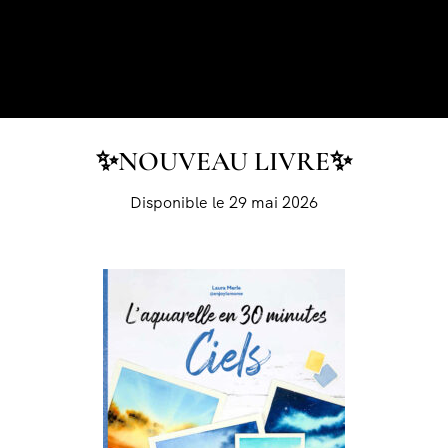
✨NOUVEAU LIVRE✨
Disponible le 29 mai 2026
r sa taille de pinceau
:
de savoir de quel type de pinceau on a besoin mais aussi
onviendra le mieux selon l’utilisation que l’on compte en
a plupart des sites qui vendent du matériel Beaux-arts,