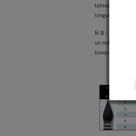
tableaux qui vou
longueur ainsi qu
N.B : Si vous n’
un même numéro 
lorsqu’il ne s’a