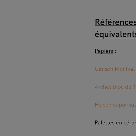
Références
équivalent
Papiers
:
Canson Montval b
Arches bloc de 1
Flacon vaporisa
Palettes en cér