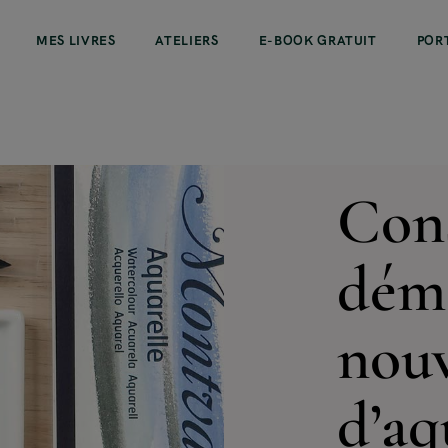
MES LIVRES
ATELIERS
E-BOOK GRATUIT
POR
13 JANVIER 20
Cons
dém
nouv
d’aq