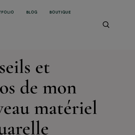
TFOLIO
BLOG
BOUTIQUE
21
MATÉRIEL AQUARELLE
eils et
os de mon
eau matériel
uarelle