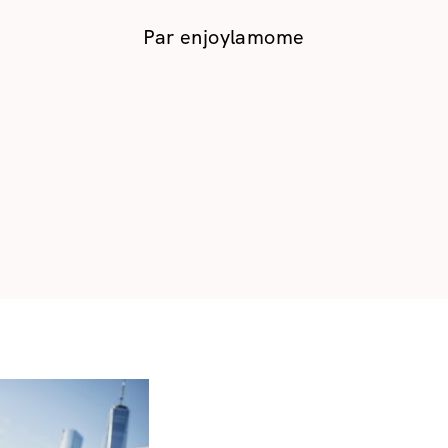
Par
enjoylamome