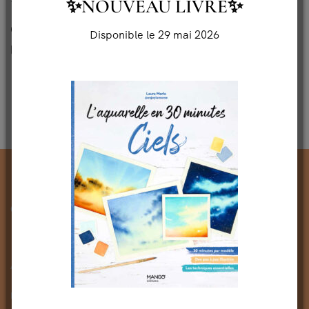
✨NOUVEAU LIVRE✨
13 SEPTEMBRE 2020
MATÉRIEL AQUARELLE
Quels pinceaux choisir pour peindre à
Disponible le 29 mai 2026
l’aquarelle ?
Nothing Found.
A PROPOS
MON LIVRE