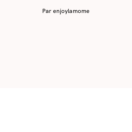
Par
enjoylamome