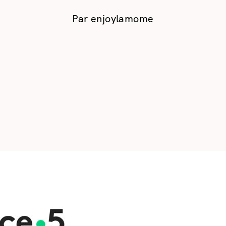
Par
enjoylamome