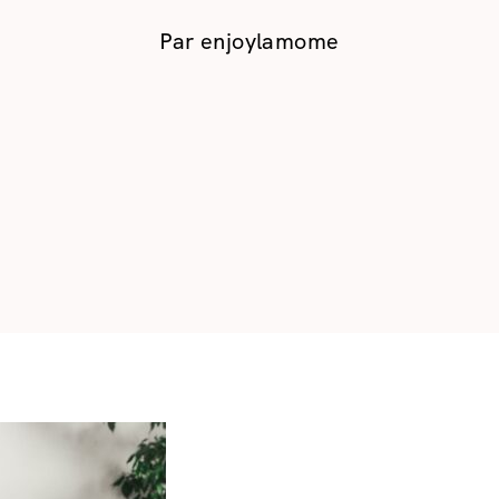
Par
enjoylamome