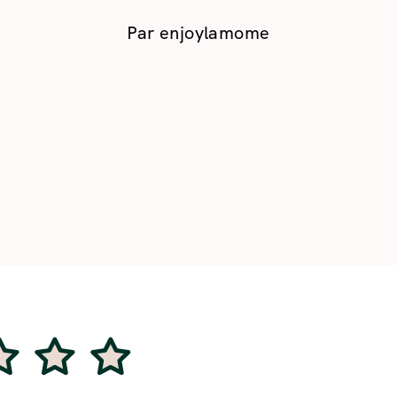
Par
enjoylamome