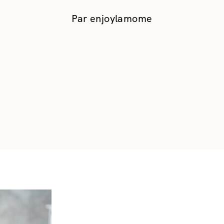
Par
enjoylamome